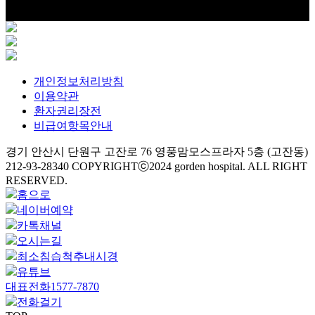
개인정보처리방침
이용약관
환자권리장전
비급여항목안내
경기 안산시 단원구 고잔로 76 영풍맘모스프라자 5층 (고잔동)
212-93-28340
COPYRIGHTⓒ2024 gorden hospital. ALL RIGHT
RESERVED.
홈으로
네이버예약
카톡채널
오시는길
최소침습
척추내시경
유튜브
대표전화
1577-7870
전화걸기