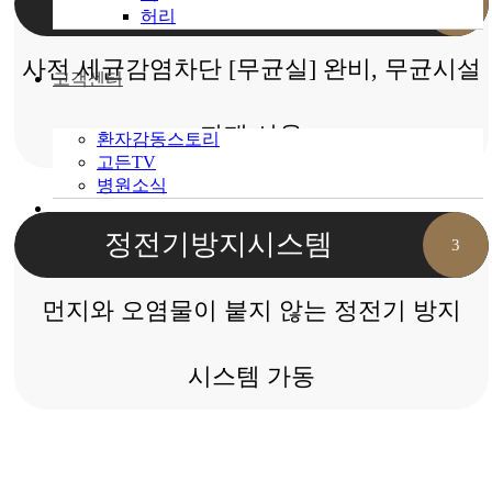
무균실
완비
2
허리
사전 세균감염차단 [무균실] 완비, 무균시설
고객센터
자재 사용
환자감동스토리
고든TV
병원소식
정전기방지
시스템
3
먼지와 오염물이 붙지 않는 정전기 방지
시스템 가동