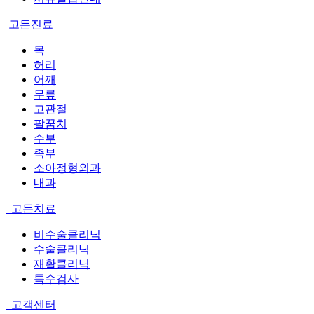
고든진료
목
허리
어깨
무릎
고관절
팔꿈치
수부
족부
소아정형외과
내과
고든치료
비수술클리닉
수술클리닉
재활클리닉
특수검사
고객센터