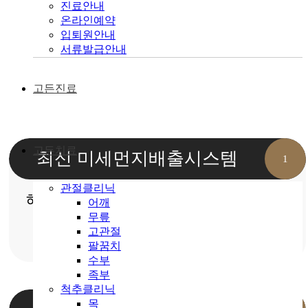
진료안내
장비
를 보유하고 있습니다.
온라인예약
입퇴원안내
서류발급안내
고든진료
고든치료
최신
미세먼지배출
시스템
1
관절클리닉
헤파필터, 라미나 플로우를 이용한 최신
어깨
무릎
고관절
미세먼지 배출시스템 도입
팔꿈치
수부
족부
척추클리닉
목