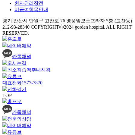
환자권리장전
비급여항목안내
경기 안산시 단원구 고잔로 76 영풍맘모스프라자 5층 (고잔동)
212-93-28340
COPYRIGHTⓒ2024 gorden hospital. ALL RIGHT
RESERVED.
홈으로
네이버예약
카톡채널
오시는길
최소침습
척추내시경
유튜브
대표전화
1577-7870
전화걸기
TOP
홈으로
카톡채널
전문의상담
네이버예약
유튜브