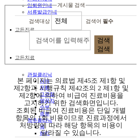
게시물 검색
입퇴원안내
서류발급안내
검색대상
검색어
필수
고든진료
검색
검색
고든치료
관절클리닉
본 페이지는 의료법 제45조 제1항 및
어깨
제2항과 시행규칙 제42조의 2 제1항 및
무릎
제2항에 의하여 비급여 진료비용을
고관절
팔꿈치
고지하기 위한 검색화면입니다.
수부
조회된 비급여 진료비용은 단일 개별
족부
항목의 1회 비용이므로 진료과정에서
척추클리닉
처방량에 따라 해당 항목의 비용이
목
달라질 수 있습니다.
허리