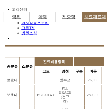
고객센터
행위
약제
제증명
치료재료대
환자감동스토리
고든TV
병원소식
진료비용항목
중분류
소분류
코드
명칭
구분
비용
최
보호대
방수포
26,000
PCL
BRACE
보호대
BC1001XY
280,000
(전규
격)