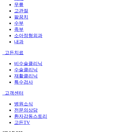
무릎
고관절
팔꿈치
수부
족부
소아정형외과
내과
고든치료
비수술클리닉
수술클리닉
재활클리닉
특수검사
고객센터
병원소식
전문의상담
환자감동스토리
고든TV